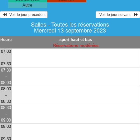
Autre
   Voir le jour précédent
  Voir le jour suivant    
Salles - Toutes les réservations
Mercredi 13 septembre 2023
Heure
sport haut et bas
Réservations modérées
07:00
-
07:30
07:30
-
08:00
08:00
-
08:30
08:30
-
09:00
09:00
-
09:30