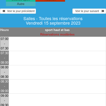
Autre
   Voir le jour précédent
  Voir le jour suivant    
Salles - Toutes les réservations
Vendredi 15 septembre 2023
Heure
sport haut et bas
Réservations modérées
07:00
-
07:30
07:30
-
08:00
08:00
-
08:30
08:30
-
09:00
09:00
-
09:30