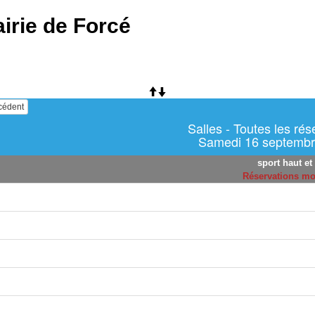
irie de Forcé
écédent
Salles - Toutes les rés
Samedi 16 septembr
sport haut et
Réservations m