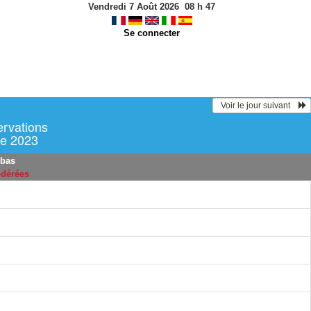
Vendredi 7 Août 2026
08
h
47
Se connecter
  Voir le jour suivant    
ervations
e 2023
 bas
odérées