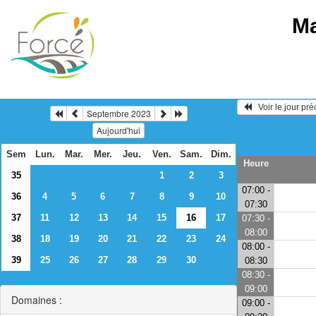
Ma
   Voir le jour pr
Septembre 2023
Aujourd'hui
Sem
Lun.
Mar.
Mer.
Jeu.
Ven.
Sam.
Dim.
Heure
35
1
2
3
07:00 -
36
4
5
6
7
8
9
10
07:30
37
11
12
13
14
15
16
17
07:30 -
08:00
38
18
19
20
21
22
23
24
08:00 -
39
25
26
27
28
29
30
08:30
08:30 -
09:00
Domaines :
09:00 -