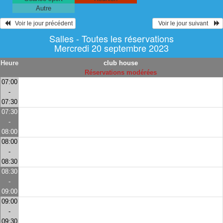
Autre
   Voir le jour précédent
  Voir le jour suivant    
Salles - Toutes les réservations
Mercredi 20 septembre 2023
Heure
club house
Réservations modérées
07:00
-
07:30
07:30
-
08:00
08:00
-
08:30
08:30
-
09:00
09:00
-
09:30