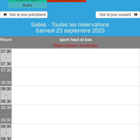
Autre
   Voir le jour précédent
  Voir le jour suivant    
Salles - Toutes les réservations
Samedi 23 septembre 2023
Heure
sport haut et bas
Réservations modérées
07:00
-
07:30
07:30
-
08:00
08:00
-
08:30
08:30
-
09:00
09:00
-
09:30