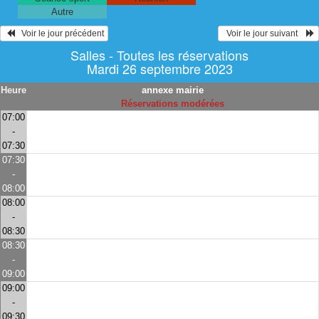
Autre
   Voir le jour précédent
  Voir le jour suivant    
Salles - Toutes les réservations
Mardi 26 septembre 2023
Heure
annexe mairie
Réservations modérées
07:00
-
07:30
07:30
-
08:00
08:00
-
08:30
08:30
-
09:00
09:00
-
09:30