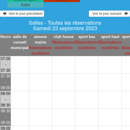
Autre
   Voir le jour précédent
  Voir le jour suivant    
Salles - Toutes les réservations
Samedi 23 septembre 2023
Heure
salle de
annexe
club house
sport bas
sport haut
spor
conseil
mairie
Réservations
Réservations
Réservations
municipal
Réservations
modérées
modérées
modérées
Rése
modérées
mo
07:00
-
07:30
07:30
-
08:00
08:00
-
08:30
08:30
-
09:00
09:00