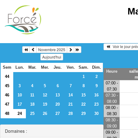
Ma
   Voir le jour pr
Novembre 2025
Aujourd'hui
Sem
Lun.
Mar.
Mer.
Jeu.
Ven.
Sam.
Dim.
Heure
sall
44
1
2
m
07:00 -
45
3
4
5
6
7
8
9
07:30
46
10
11
12
13
14
15
16
07:30 -
08:00
47
17
18
19
20
21
22
23
08:00 -
48
24
25
26
27
28
29
30
08:30
08:30 -
09:00
Domaines :
09:00 -