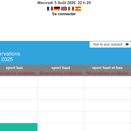
Mercredi 5 Août 2026
22
h
24
Se connecter
  Voir le jour suivant    
ervations
 2025
sport bas
sport haut
sport haut et bas
ervations modérées
Réservations modérées
Réservations modérées