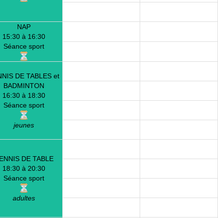
NAP
15:30 à 16:30
Séance sport
NIS DE TABLES et
BADMINTON
16:30 à 18:30
Séance sport
jeunes
ENNIS DE TABLE
18:30 à 20:30
Séance sport
adultes