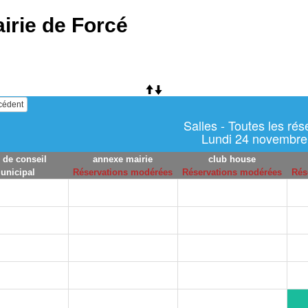
irie de Forcé
écédent
Salles - Toutes les rés
Lundi 24 novembre
e de conseil
annexe mairie
club house
unicipal
Réservations modérées
Réservations modérées
Rés