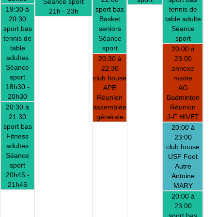
Séance sport
19:30 à
sport bas
tennis de
21h - 23h
20:30
Basket
table adulte
sport bas
seniors
Séance
tennis de
Séance
sport
table
sport
20:00 à
adultes
20:30 à
23:00
Séance
22:30
annexe
sport
club house
mairie
18h30 -
APE
AG
20h30
Réunion
Badminton
20:30 à
assemblée
Réunion
21:30
générale
J-F HIVET
sport bas
20:00 à
Fitness
23:00
adultes
club house
Séance
USF Foot
sport
Autre
20h45 -
Antoine
21h45
MARY
20:00 à
23:00
sport bas