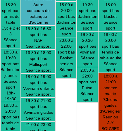
18:30
Autre
18:00 à
19:30
18:00
sport bas
concours de
20:00
sport bas
sport bas
Tennis de
pétanque
sport bas
Badminton
Basket
table
d'automne
Badminton
Séance
Séance
Cycle 2 et
Séance
sport
sport
15:30 à 16:30
3
sport
sport bas
19:30 à
18:00 à
Séance
NAP
20:00 à
20:30
20:00
sport
Séance sport
22:00
sport bas
sport bas
18:30 à
sport bas
Vovinam
tennis de
16:30 à 18:00
19:30
Basket
Séance
table adulte
sport bas
sport bas
seniors
sport
Séance
Multisport
Badminton
Séance
sport
Séance sport
20:30 à
jeunes
sport
22:00
18:00 à
18:00 à 19:00
Séance
sport bas
21:00
sport bas
sport
Futsal
annexe
Vovinam enfants
18h-
Séance
mairie
Séance sport
19h30
sport
"Chiens-
19:30 à 21:00
19:30 à
guides
sport bas
20:30
d'Aveugles"
Vovinam gradés
sport bas
Réunion
Séance sport
tennis de
J-Y
21:00 à 23:00
table
BOUVIER
sport bas