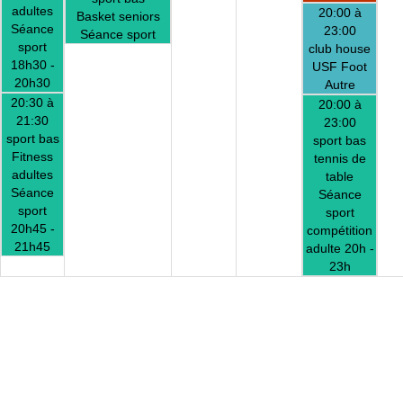
adultes
20:00 à
Basket seniors
Séance
23:00
Séance sport
sport
club house
18h30 -
USF Foot
20h30
Autre
20:30 à
20:00 à
21:30
23:00
sport bas
sport bas
Fitness
tennis de
adultes
table
Séance
Séance
sport
sport
20h45 -
compétition
21h45
adulte 20h -
23h