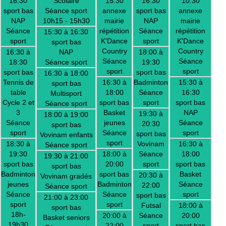
16:30
Scolaire
15:30
16:30
10:30
sport bas
Séance sport
annexe
sport bas
annexe
NAP
10h15 - 15h30
mairie
NAP
mairie
Séance
répétition
Séance
répétition
15:30 à 16:30
sport
K'Dance
sport
K'Dance
sport bas
Country
Country
16:30 à
NAP
18:00 à
Séance
Séance
18:30
Séance sport
19:30
sport
sport
sport bas
sport bas
16:30 à 18:00
Tennis de
16:30 à
Badminton
15:30 à
sport bas
table
18:00
Séance
16:30
Multisport
Cycle 2 et
sport bas
sport
sport bas
Séance sport
3
Basket
NAP
19:30 à
18:00 à 19:00
Séance
jeunes
Séance
20:30
sport bas
sport
Séance
sport
sport bas
Vovinam enfants
sport
18:30 à
Vovinam
16:30 à
Séance sport
19:30
18:00 à
Séance
18:00
19:30 à 21:00
sport bas
20:00
sport
sport bas
sport bas
Badminton
sport bas
Basket
20:30 à
Vovinam gradés
jeunes
Badminton
Séance
22:00
Séance sport
Séance
Séance
sport
sport bas
21:00 à 23:00
sport
sport
Futsal
18:00 à
sport bas
18h-
20:00 à
Séance
20:00
Basket seniors
19h30
22:00
sport
sport bas