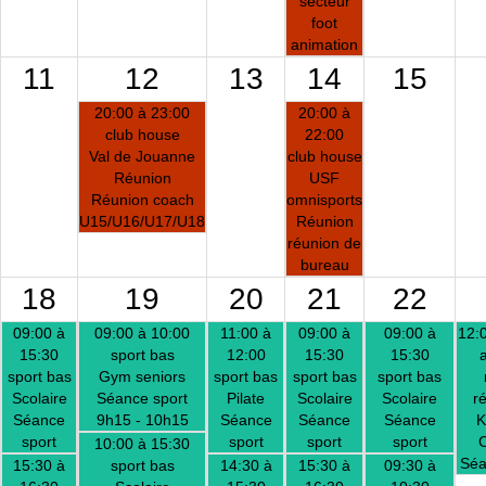
secteur
foot
animation
11
12
13
14
15
20:00 à 23:00
20:00 à
club house
22:00
Val de Jouanne
club house
Réunion
USF
Réunion coach
omnisports
U15/U16/U17/U18
Réunion
réunion de
bureau
18
19
20
21
22
09:00 à
09:00 à 10:00
11:00 à
09:00 à
09:00 à
12:
15:30
sport bas
12:00
15:30
15:30
sport bas
Gym seniors
sport bas
sport bas
sport bas
Scolaire
Séance sport
Pilate
Scolaire
Scolaire
ré
Séance
9h15 - 10h15
Séance
Séance
Séance
K
sport
sport
sport
sport
C
10:00 à 15:30
Séa
15:30 à
sport bas
14:30 à
15:30 à
09:30 à