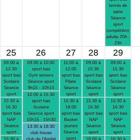
tennis de
table
Séance
sport
compétition
adulte 20h -
23h
25
26
27
28
29
09:00 à
09:00 à 10:00
11:00 à
09:00 à
09:00 à
12:30
sport bas
12:00
15:30
15:30
sport bas
Gym seniors
sport bas
sport bas
sport bas
Scolaire
Séance sport
Pilate
Scolaire
Scolaire
Séance
9h15 - 10h15
Séance
Séance
Séance
sport
sport
sport
sport
10:00 à 15:30
15:30 à
sport bas
16:30 à
15:30 à
15:30 à
16:30
Scolaire
18:00
16:30
16:30
sport bas
Séance sport
sport bas
sport bas
sport bas
NAP
10h15 - 15h30
Basket
NAP
NAP
Séance
jeunes
Séance
Séance
13:30 à 18:30
sport
Séance
sport
sport
club house
sport
16:30 à
club de l'Amitié
18:00 à
16:30 à