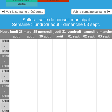
Autre
  Voir la semaine précédente
Voir la semaine suivante  
Salles - salle de conseil municipal
Semaine : lundi 28 août - dimanche 03 sept.
Heure
lundi 28
mardi 29
mercredi
jeudi 31
vendredi
samedi
dimanche
août
août
30 août
août
01 sept.
02 sept.
03 sept.
07:00
-
07:30
07:30
-
08:00
08:00
-
08:30
08:30
-
09:00
09:00
-
09:30