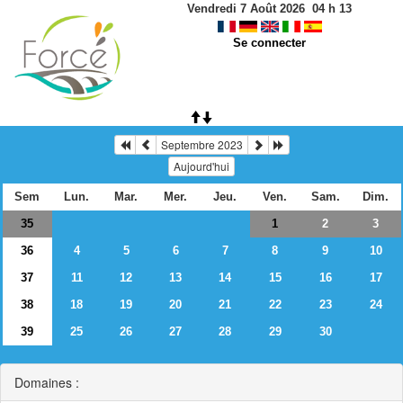
Vendredi 7 Août 2026
04
h
13
Se connecter
Septembre 2023
Aujourd'hui
Sem
Lun.
Mar.
Mer.
Jeu.
Ven.
Sam.
Dim.
35
2
3
1
36
4
5
6
7
8
9
10
37
11
12
13
14
15
16
17
38
18
19
20
21
22
23
24
39
25
26
27
28
29
30
Domaines :