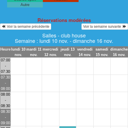
Autre
Réservations modérées
  Voir la semaine précédente
Voir la semaine suivante  
Salles - club house
Semaine : lundi 10 nov. - dimanche 16 nov.
Heure
lundi 10
mardi 11
mercredi
jeudi 13
vendredi
samedi
dimanche
nov.
nov.
12 nov.
nov.
14 nov.
15 nov.
16 nov.
07:00
-
07:30
07:30
-
08:00
08:00
-
08:30
08:30
-
09:00